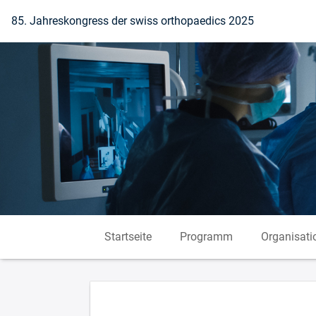
Zur Startseite
85. Jahreskongress der swiss orthopaedics 2025
Startseite
Programm
Organisati