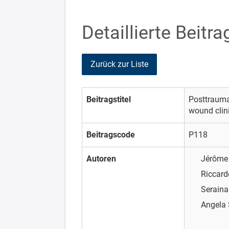
Detaillierte Beitr
Zurück zur Liste
Beitragstitel
Posttraumat
wound clin
Beitragscode
P118
Autoren
Jérôme
Riccard
Seraina
Angela 