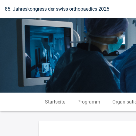
Zur Startseite
85. Jahreskongress der swiss orthopaedics 2025
Startseite
Programm
Organisati