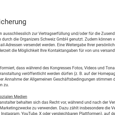
icherung
 ausschliesslich zur Vertragserfüllung und/oder für die Zusen
en durch die Organizers Schweiz GmbH genutzt. Zudem können v
l-Adressen versendet werden. Eine Weitergabe Ihrer persönliche
derzeit die Möglichkeit Ihre Kontaktangaben für von uns versandt
informiert, dass während des Kongresses Fotos, Videos und To
anstaltung veröffentlicht werden dürfen (z. B. auf der Homepag
 der Annahme der Allgemeinen Geschäftsbedingungen stimmen d
n zu.
sozialen Medien
stalter behalten sich das Recht vor, während und nach der Vera
arketingzwecke zu verwenden. Dazu zählt insbesondere die Verö
 Instagram, YouTube, X oder vergleichbaren Plattformen), auf d