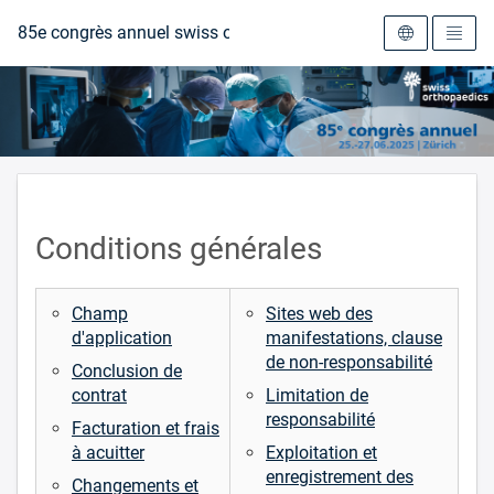
Vers la page d'accueil
85e congrès annuel swiss orthopaedics
Conditions générales
Champ
Sites web des
d'application
manifestations, clause
de non-responsabilité
Conclusion de
contrat
Limitation de
responsabilité
Facturation et frais
à acuitter
Exploitation et
enregistrement des
Changements et